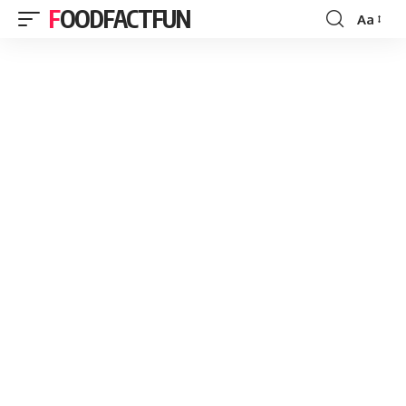
FOODFACTFUN
Aa
Font
Resizer