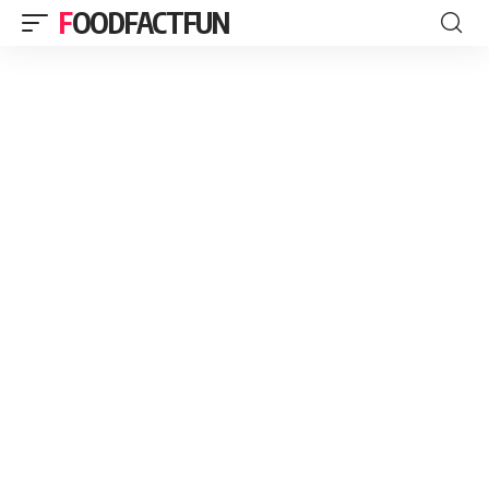
FOODFACTFUN