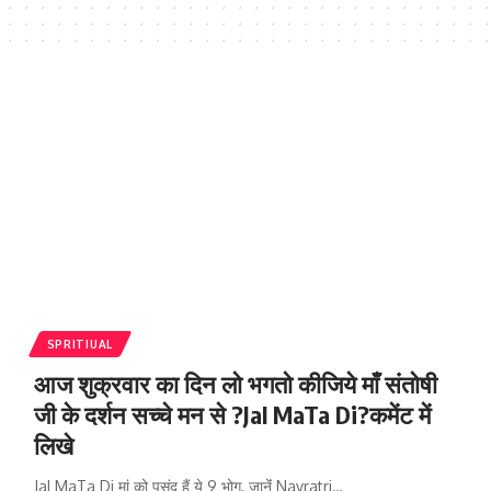
SPRITIUAL
आज शुक्रवार का दिन लो भगतो कीजिये माँ संतोषी
जी के दर्शन सच्चे मन से ?JaI MaTa Di?कमेंट में
लिखे
JaI MaTa Di मां को पसंद हैं ये 9 भोग, जानेंं Navratri…