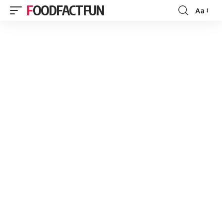
FOODFACTFUN
Aa
Font
Resizer