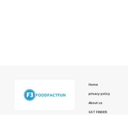
Home
privacy policy
About us
GST FINDER
FoodFactFun is your