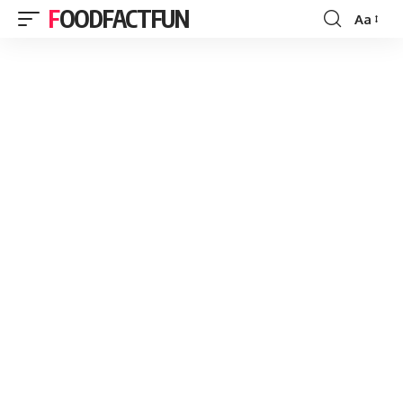
FOODFACTFUN
Aa
Font
Resizer