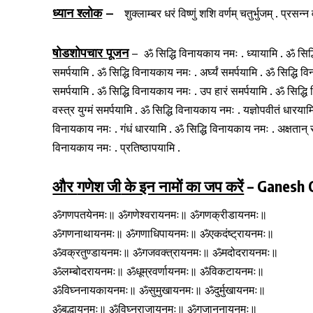
ध्यान श्लोक
–
शुक्लाम्बर धरं विष्णुं शशि वर्णम् चतुर्भुजम् . प्रसन्न
षोडशोपचार पूजन
– ॐ सिद्धि विनायकाय नमः . ध्यायामि . ॐ सिद
समर्पयामि . ॐ सिद्धि विनायकाय नमः . अर्घ्यं समर्पयामि . ॐ सिद्धि 
समर्पयामि . ॐ सिद्धि विनायकाय नमः . उप हारं समर्पयामि . ॐ सिद्धि
वस्त्र युग्मं समर्पयामि . ॐ सिद्धि विनायकाय नमः . यज्ञोपवीतं धारय
विनायकाय नमः . गंधं धारयामि . ॐ सिद्धि विनायकाय नमः . अक्षतान् सम
विनायकाय नमः . प्रतिष्ठापयामि .
और
गणेश जी
के इन नामों का जप करें
– Ganesh 
ॐगणपतयेनमः॥ ॐगणेश्वरायनमः॥ ॐगणक्रीडायनमः॥
ॐगणनाथायनमः॥ ॐगणाधिपायनमः॥ ॐएकदंष्ट्रायनमः॥
ॐवक्रतुण्डायनमः॥ ॐगजवक्त्रायनमः॥ ॐमदोदरायनमः॥
ॐलम्बोदरायनमः॥ ॐधूम्रवर्णायनमः॥ ॐविकटायनमः॥
ॐविघ्ननायकायनमः॥ ॐसुमुखायनमः॥ ॐदुर्मुखायनमः॥
ॐबुद्धायनमः॥ ॐविघ्नराजायनमः॥ ॐगजाननायनमः॥