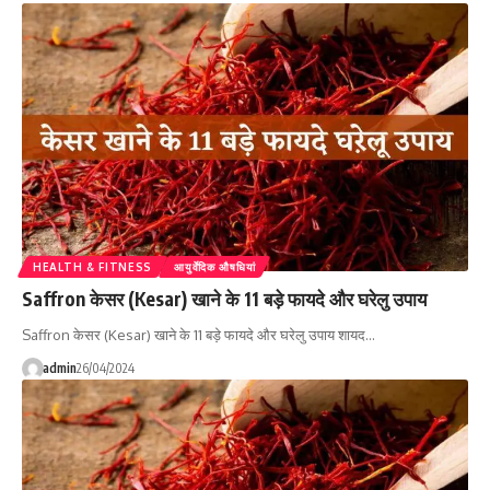
HEALTH & FITNESS
आयुर्वेदिक औषधियां
Saffron केसर (Kesar) खाने के 11 बड़े फायदे और घरेलु उपाय
Saffron केसर (Kesar) खाने के 11 बड़े फायदे और घरेलु उपाय शायद…
admin
26/04/2024