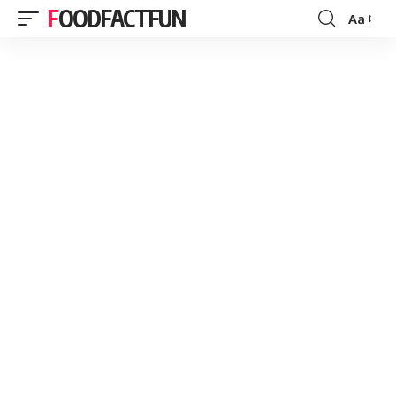
FOODFACTFUN
Aa
Font
Resizer