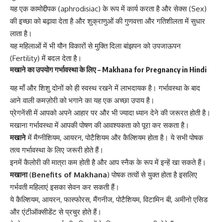
यह एक कामोद्दीपक (
aphrodisiac
) के रूप में कार्य करता है और सेक्स (Sex)
की इच्छा को बढ़ावा देता है और शुक्राणुओं की गुणवत्ता और गतिशीलता में सुधार
लाता है।
यह महिलाओं में भी यौन विकारों से मुक्ति दिला बांझपन को
उपजाऊपन
(Fertility)
में बदल देता है।
मखाने का उपयोग
गर्भावस्था के लिए
– Makhana for Pregnancy in Hindi
यह माँ और शिशु दोनों को ही स्वस्थ रखने में लाभदायक है।
गर्भावस्था के बाद
आने वाली कमज़ोरी
को भगाने का यह एक अच्छा उपाय है।
प्रेगनेंसी में आपको अपने आहार पर और भी ज्‍यादा ध्‍यान देने की जरूरत होती है।
मखाना गर्भावस्‍था में आपकी पोषण की आवश्‍यकता को पूरा कर सकता है।
मखाने
में मैग्‍नीशियम, आयरन, पोटैशियम और कैल्शियम होता है। ये सभी पोषक
तत्‍व गर्भावस्‍था के लिए जरूरी होते हैं।
इनमें कैलोरी की मात्रा कम होती है और आप स्‍नैक के रूप में इन्‍हें खा सकते हैं।
मखाना
(
Benefits of Makhana
) पोषक तत्‍वों से युक्‍त होता है इसलिए
गर्भवती महिलाएं इसका सेवन कर सकती हैं।
ये कैल्शियम, आयरन, फास्‍फोरस, मैंगनीज, पोटैशियम, विटामिन बी, अमीनो एसिड
और एंटीऑक्‍सीडेंट से प्रचुर होते हैं।