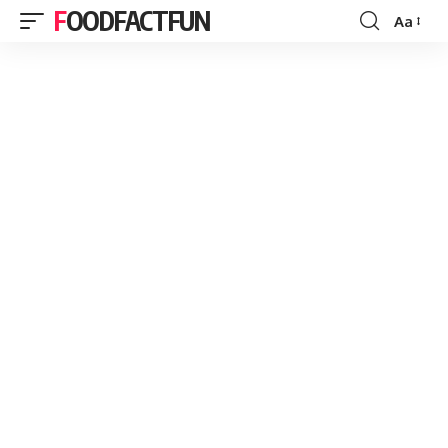
FOODFACTFUN
Aa
Font
Resizer