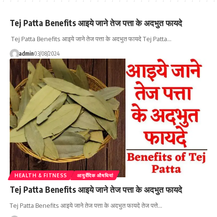
Tej Patta Benefits आइये जाने तेज पत्ता के अदभुत फायदे
Tej Patta Benefits आइये जाने तेज पत्ता के अदभुत फायदे Tej Patta…
admin
03/08/2024
HEALTH & FITNESS
आयुर्वेदिक औषधियां
Tej Patta Benefits आइये जाने तेज पत्ता के अदभुत फायदे
Tej Patta Benefits आइये जाने तेज पत्ता के अदभुत फायदे तेज पत्ते…