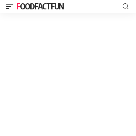
FOODFACTFUN