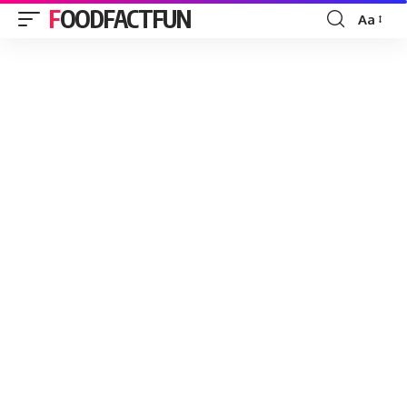
FOODFACTFUN
Aa
Font
Resizer