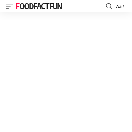
FOODFACTFUN
Aa
Font
Resizer