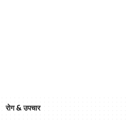
रोग & उपचार