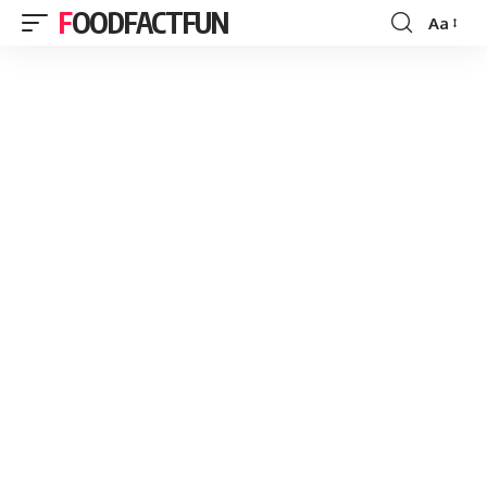
FOODFACTFUN
Aa
Font
Resizer