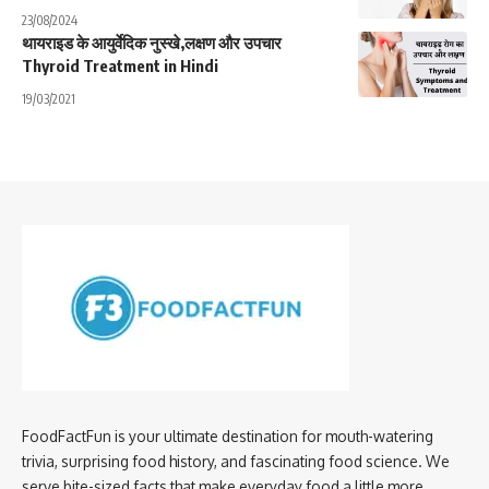
23/08/2024
थायराइड के आयुर्वेदिक नुस्खे,लक्षण और उपचार
Thyroid Treatment in Hindi
19/03/2021
FoodFactFun is your ultimate destination for mouth-watering
trivia, surprising food history, and fascinating food science. We
serve bite-sized facts that make everyday food a little more