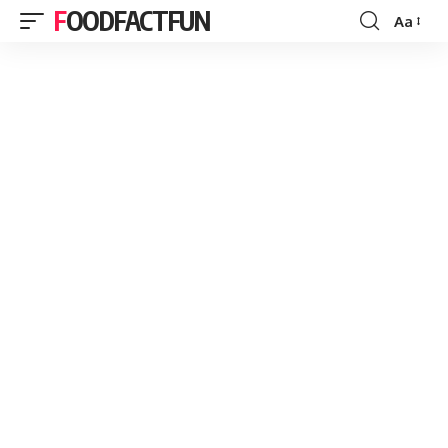
FOODFACTFUN
Aa
Font
Resizer