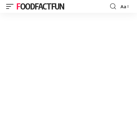
FOODFACTFUN
Aa
Font
Resizer