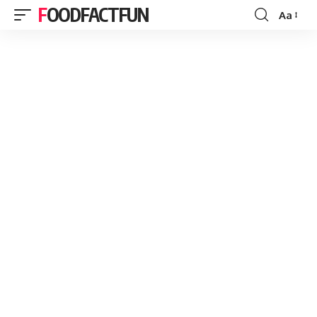
FOODFACTFUN
Aa
Font
Resizer