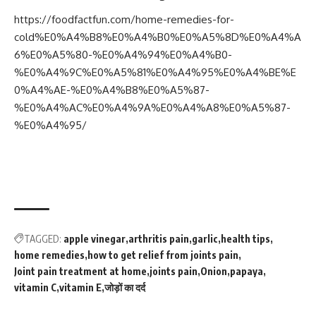
https://foodfactfun.com/home-remedies-for-
cold%E0%A4%B8%E0%A4%B0%E0%A5%8D%E0%A4%A
6%E0%A5%80-%E0%A4%94%E0%A4%B0-
%E0%A4%9C%E0%A5%81%E0%A4%95%E0%A4%BE%E
0%A4%AE-%E0%A4%B8%E0%A5%87-
%E0%A4%AC%E0%A4%9A%E0%A4%A8%E0%A5%87-
%E0%A4%95/
TAGGED:
apple vinegar
arthritis pain
garlic
health tips
home remedies
how to get relief from joints pain
Joint pain treatment at home
joints pain
Onion
papaya
vitamin C
vitamin E
जोड़ों का दर्द