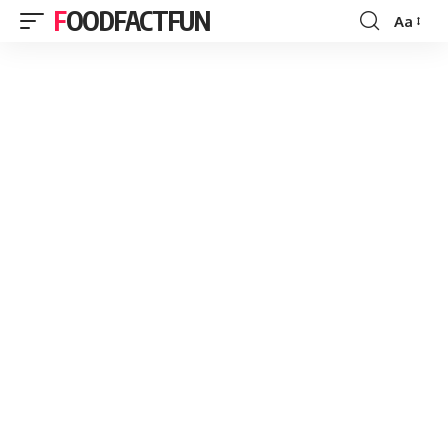
FOODFACTFUN
Aa
Font
Resizer