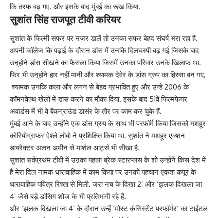
कि तरफ बढ़ गए. और इसके बाद मुंबई का रूख किया.
सुशांत सिंह राजपूत टीवी करियर
सुशांत के फिल्मी सफर पर नज़र डालें तो उनका सफर बेहद संघर्ष भरा रहा है.
अपनी कॉलेज कि पढ़ाई के दौरान डांस में उनकि दिलचस्पी बढ़ गई जिसके बाद
उऩ्होने ड़ांस सीखने का फैसला किया जिसमें उनका परिवार उनके खिलाफ था.
फिर भी उऩ्होने हार नहीं मानी और श्यामक देवेर के डांस ग्रुप का हिस्सा बन गए,
श्यामक उनकि कला और लगन से बेहद प्रभावित हुए और उन्हे 2006 के
कॉमनवेल्थ खेलों में डांस करने का मौका दिया. इसके बाद 51वें फिल्मफेयर
अवार्डस में भी वे बैकग्राउंड डासंर के तौर पर काम कर चुके हैं.
मुंबई आने के बाद उन्होंने एक डांस ग्रुप के साथ भी परफाॅर्म किया जिसको मशहूर
कोरियोग्राफर ऐश्ले लोबो ने प्रशिक्षित किया था. सुशांत ने मशहूर एक्शन
डायरेक्टर अलन अमीन से मार्शल आर्ट्स भी सीखा है.
सुशांत सर्वप्रथम टीवी में उऩका पहला ब्रेक स्टारप्लस के शो उन्होनें किस देश में
है मेरा दिल नामक धारावाहिक में काम किया पर उनको पहचान एकता कपूर के
धारावाहिक पवित्र रिश्ता से मिली. जरा नच के दिखा 2’ और ‘झलक दिखला जा
4’ जैसे बड़े डांसिग शोज के भी प्रतिभागी रहे हैं.
और ‘झलक दिखला जा 4’ के दौरान उन्हें ‘मोस्ट कंसिस्टेंट परफाॅर्मर’ का टाईटल