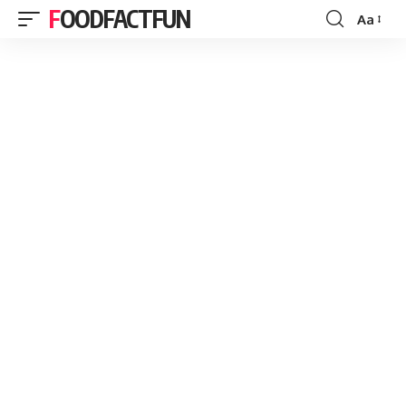
FOODFACTFUN
Aa
Font
Resizer