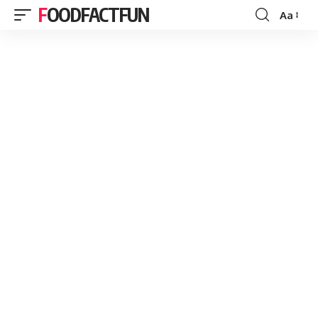
FOODFACTFUN
Aa
Font
Resizer