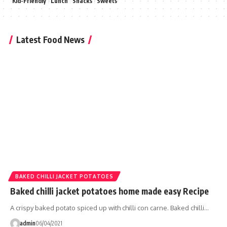
Kid-Friendly
Lunch
Snacks
Sweets
Latest Food News
BAKED CHILLI JACKET POTATOES
Baked chilli jacket potatoes home made easy Recipe
A crispy baked potato spiced up with chilli con carne. Baked chilli…
admin
06/04/2021