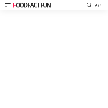
FOODFACTFUN
Aa
Font
Resizer