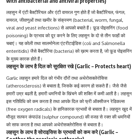
with antibacterial and antiviral properties)
लहसुन में एंटी बैक्टीरियल और एंटी वायरल गुण होते हैं जो बैक्टीरियल, फंगल,
वायरल, जीवाणुओं तथा खमीर के संक्रमण (bacterial, worm, fungal,
viral and yeast infections)
से आपको बचाते हैं।
फ़ूड पोइसनिंग (food
poisoning)
के प्रभाव को दूर करने के लिए लहसुन के दो से तीन फाहों को
चबाएं। यह कोली तथा सालमोनेला एंटरीटाईडिस (coli and
Salmonella
enteritidis
) जैसे
बैक्टीरिया (bacteria)
को ख़त्म करता है, जो फ़ूड पोइसनिंग
के मुख्य कारक होते हैं।
लहसुन के लाभ है दिल को सुरक्षित रखे (Garlic – Protects heart)
Garlic लहसुन हमारे दिल को गंभीर दौरों तथा
अथेरोसक्लेरोसिस
(atherosclerosis)
से बचाता है, जिसके कई कारण हो सकते हैं। जैसे जैसे
हमारी उम्र बढती है, हमारी धमनियों के खिंचने की शक्ति में कमी आती है। लहसुन
इस गतिविधि को कम करता है तथा आपके दिल को
फ्री ऑक्सीजन रेडिकल्स
(free oxygen radicals)
के हानिकारक प्रभावों से बचाता है। लहसुन खुद में
मौजूद सल्फर कंपाउंड (sulphur compound) की वजह से रक्त की धमनियों
को साफ करता है तथा आपको
अथेरोसक्लेरोसिस
से बचाता है।
लहसुन के लाभ है सोराइसिस के प्रभावों को कम करे (Garlic –
Soothes the psoriasis outbreaks)