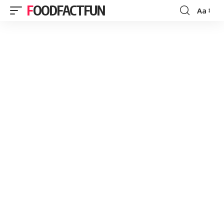
FOODFACTFUN
Aa
Font
Resizer