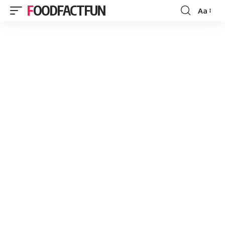
FOODFACTFUN
Aa
Font
Resizer