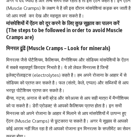
अगर ये दर्द ज्यादा है
और लम्बे समय तक रहता है तो इसे ऐंठन कहते है। इन ऐंठन
(Muscle Cramps) के लक्षण ये है की इस दौरान मांसपेशियां कड़क बन जाती है
जो आप स्पर्श कर देख और महसूस कर सकते है।
मांसपेशियों में ऐंठन को दूर करने के लिए कुछ सुझाव का पालन करें
(The steps to be followed in order to avoid Muscle
Cramps are)
मिनरल ढूंढें (Muscle Cramps – Look for minerals)
मिनरल्स जैसे
पोटैशियम
,
कैल्शियम
,
मैग्नीशियम
और
सोडियम
मांसपेशियों के ऐंठन
में सबसे महत्वपूर्ण किरदार निभाते है। ये लो लेवल मिनरल्स है जिन्हें
इलेक्ट्रोलाइटस (electrolytes)
कहते है। हम अपने रोजाना के आहार में से
सोडियम को प्राप्त कर सकते है। फल (संतरे, केले, एप्पल) और सब्जियों से आप
भरपूर पोटैशियम प्राप्त कर सकते है।
बीन्स, नट्स, अनाज से बनी ब्रेड और सरेअल्स से आप सही मात्रा में
मैग्नीशियम
को पा सकते है। डेरी प्रोडक्ट से आपको कैल्शियम प्राप्त होता है। इन सभी
मिनरल्स को अपने रोजाना के आहार में मिलाने से आप मांसपेशियों में उत्पन्न हुए
ऐंठन (Muscle Cramps) से छुटकारा पा सकते है। अगर ये सुझाव से आपको
कोई आराम नहीं मिल रहा है तो आपको रोजाना इन मिनरल्स के सप्लीमेंट का सेवन
करना होगा।