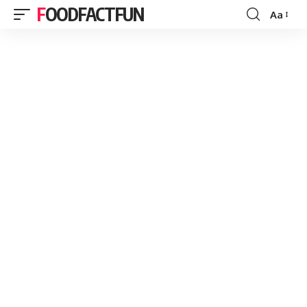
FOODFACTFUN
Aa
Font
Resizer