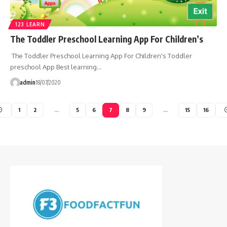
123 LEARN
The Toddler Preschool Learning App For Children’s
The Toddler Preschool Learning App For Children's Toddler
preschool App Best learning…
admin
18/07/2020
1
2
…
5
6
7
8
9
…
15
16