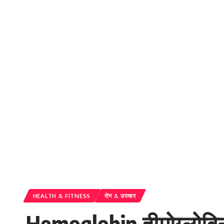
HEALTH & FITNESS
रोग & उपचार
Hemoglobin हीमोग्लोबिन