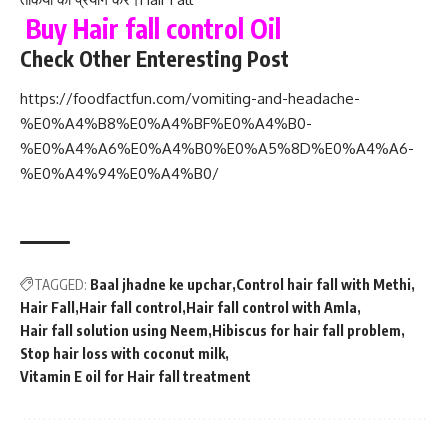
Buy Hair fall control Oil
Check Other Enteresting Post
https://foodfactfun.com/vomiting-and-headache-
%E0%A4%B8%E0%A4%BF%E0%A4%B0-
%E0%A4%A6%E0%A4%B0%E0%A5%8D%E0%A4%A6-
%E0%A4%94%E0%A4%B0/
TAGGED:
Baal jhadne ke upchar
Control hair fall with Methi
Hair Fall
Hair fall control
Hair fall control with Amla
Hair fall solution using Neem
Hibiscus for hair fall problem
Stop hair loss with coconut milk
Vitamin E oil for Hair fall treatment