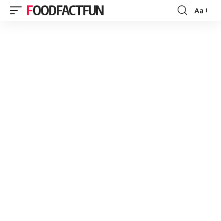
FOODFACTFUN
Aa
Font
Resizer