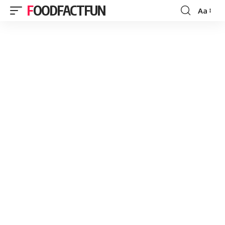
FOODFACTFUN
Aa
Font
Resizer