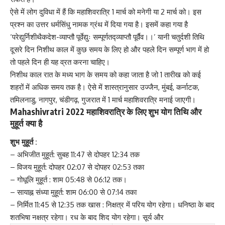
ऐसे में लोग दुविधा में हैं कि महाशिवरात्रि 1 मार्च को मनेगी या 2 मार्च को। इस
प्रश्न का उत्तर धर्मसिंधु नामक ग्रंथ में दिया गया है। इसमें कहा गया है
‘परेद्युर्निशीथैकदेश-व्याप्तौ पूर्वेद्युः सम्पूर्णतद्व्याप्तौ पूर्वैव।।’ यानी चतुर्दशी तिथि
दूसरे दिन निशीथ काल में कुछ समय के लिए हो और पहले दिन सम्पूर्ण भाग में हो
तो पहले दिन ही यह व्रत करना चाहिए।
निशीथ काल रात के मध्य भाग के समय को कहा जाता है जो 1 तारीख को कई
शहरों में अधिक समय तक है। ऐसे में शास्त्रानुसार उज्जैन, मुंबई, कर्नाटक,
तमिलनाडु, नागपुर, चंडीगढ़, गुजरात में 1 मार्च
महाशिवरात्रि
मनाई जाएगी।
Mahashivratri 2022 महाशिवरात्रि के लिए शुभ योग तिथि और
मुहूर्त क्या है
शुभ मुहूर्त :
– अभिजीत मुहूर्त: सुबह 11:47 से दोपहर 12:34 तक
– विजय मुहूर्त: दोपहर 02:07 से दोपहर 02:53 तका
– गोधूलि मुहूर्त : शाम 05:48 से 06:12 तक।
– सायाह्न संध्या मुहूर्त: शाम 06:00 से 07:14 तका
– निर्मित 11:45 से 12:35 तक खास : निक्षत्र में परिय योग रहेगा। धनिष्ठा के बाद
शतभिषा नक्षत्र रहेगा। रध के बाद शिद योग रहेगा। सूर्य और