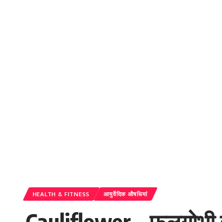
HEALTH & FITNESS
आयुर्वेदिक औषधियां
Cauliflower – फूलगोभी खा