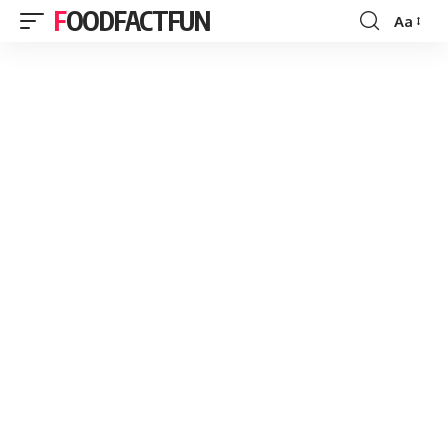
FOODFACTFUN
Aa
Font
Resizer