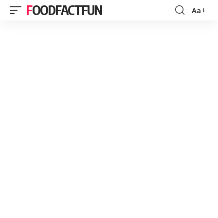
FOODFACTFUN
Aa
Font
Resizer