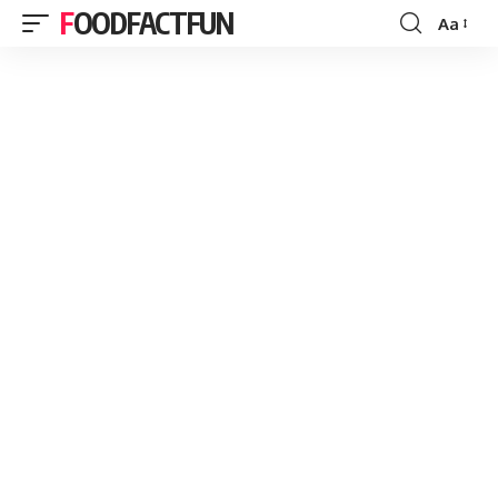
FOODFACTFUN
Aa
Font
Resizer