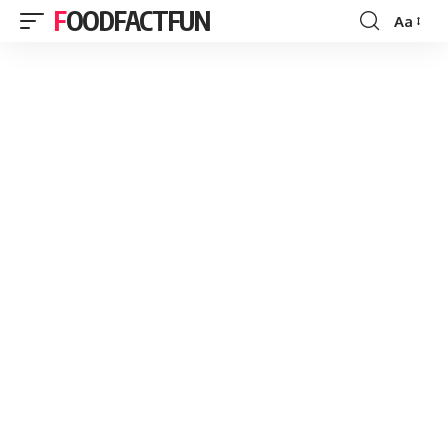
FOODFACTFUN
Aa
Font
Resizer