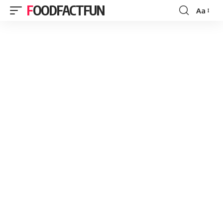
FOODFACTFUN
Aa
Font
Resizer