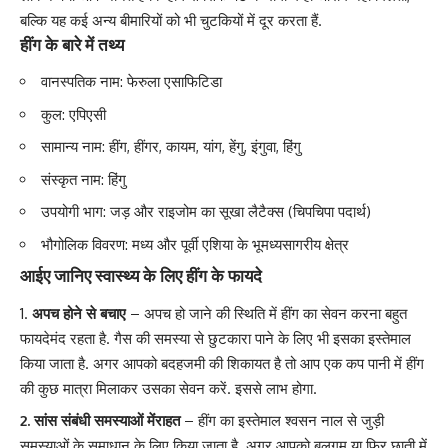
बल्कि यह कई अन्य बीमारियों को भी चुटकियों में दूर करता हैं.
हींग के बारे में तथ्‍य
वानस्‍पतिक नाम: फेरुला एसाफिटिडा
कुल: एपिएसी
सामान्‍य नाम: हींग, हींगर, कायम, यांग, हेंगु, इंगुवा, हिंगु
संस्‍कृत नाम: हिंगु
उपयोगी भाग: जड़ और राइजोम का सूखा लैटैक्‍स (चिपचिपा पदार्थ)
भौगोलिक विवरण: मध्य और पूर्वी एशिया के भूमध्यसागरीय क्षेत्र
आईए जानिए स्वास्थ्य के लिए हींग के फायदे
अपच होने से बचाए
– अपच हो जाने की स्थ‍िति में हींग का सेवन करना बहुत
फायदेमंद रहता है.
गैस
की समस्या से छुटकारा पाने के लिए भी इसका इस्तेमाल
किया जाता है. अगर आपको बदहजमी की शिकायत है तो आप एक कप पानी में हींग
की कुछ मात्रा मिलाकर उसका सेवन करें. इससे लाभ होगा.
2. सांस संबंधी समस्याओं मेंराहत
– हींग का इस्तेमाल श्वसन नाल से जुड़ी
समस्याओं के समाधान के लिए किया जाता है. अगर आपको बलगम या फिर
छाती
में