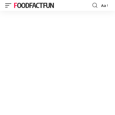
FOODFACTFUN
Aa
Font
Resizer