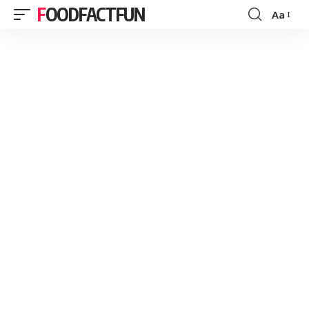
FOODFACTFUN
Aa
Font
Resizer