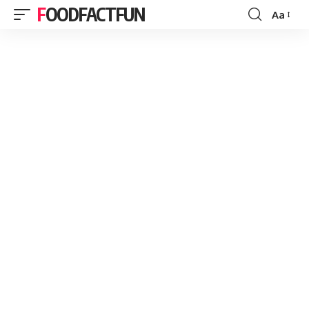
FOODFACTFUN
Aa
Font
Resizer