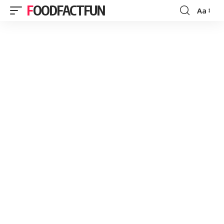
FOODFACTFUN
Aa
Font
Resizer