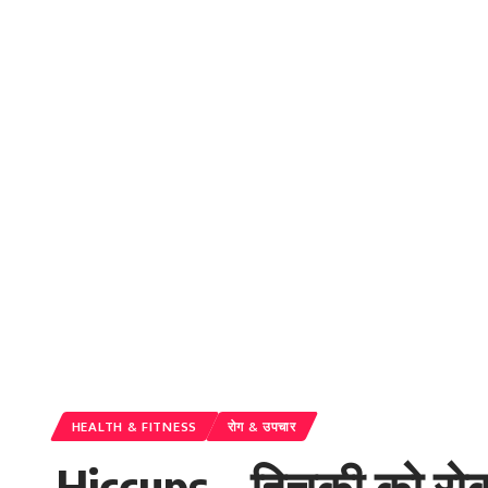
HEALTH & FITNESS
रोग & उपचार
Hiccups – हिचकी को रोक