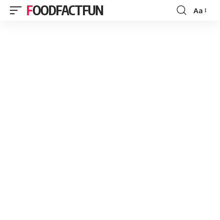
FOODFACTFUN
Aa
Font
Resizer