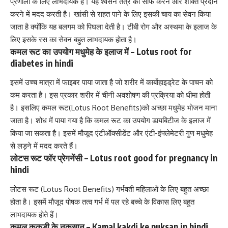
प्रणाली के लिए लाभदायक है। यह श्वसन तंत्र को साफ करने और शक्ति प्रदान
करने में मदद करती है।
खांसी से राहत पाने के लिए
इसकी चाय का सेवन किया
जाता है क्योंकि यह बलगम को पिघला देती है। टीबी रोग और अस्थमा के इलाज के
लिए इसके रस का सेवन बहुत लाभदायक होता है।
कमल रूट का उपयोग मधुमेह के इलाज में – Lotus root for
diabetes in hindi
इसमें उच्च मात्रा में फाइबर पाया जाता है जो शरीर में कार्बोहाइड्रेट के पाचन को
कम करता है। इस प्रकार शरीर में चीनी अवशोषण की प्रक्रिया को धीमा होती
है। इसलिए कमल रूट(Lotus Root Benefits)को अच्छा
मधुमेह
भोजन माना
जाता है। शोध में पाया गया है कि कमल रूट का उपयोग
डायबिटीज के इलाज में
किया जा सकता है। इसमें मौजूद एंटीऑक्सीडेंट और एंटी-इंफ्लेमेटरी गुण
मधुमेह
से
लड़ने में मदद करते हैं।
लोटस रूट फॉर प्रेगनेंसी – Lotus root good for pregnancy in
hindi
लोटस रूट (Lotus Root Benefits)
गर्भवती महिलाओं के लिए
बहुत अच्छा
होता है। इसमें मौजूद पोषक तत्व गर्भ में पल रहे बच्चे के विकास लिए बहुत
लाभदायक होते हैं।
कमल ककड़ी के नुकसान – Kamal kakdi ke nuksan in hindi