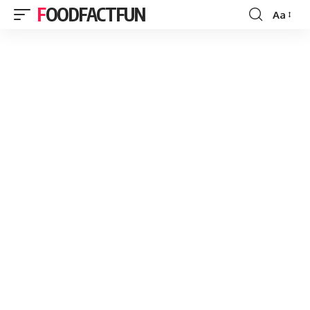
FOODFACTFUN
Aa
Font
Resizer