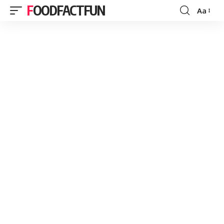
FOODFACTFUN
Aa
Font
Resizer